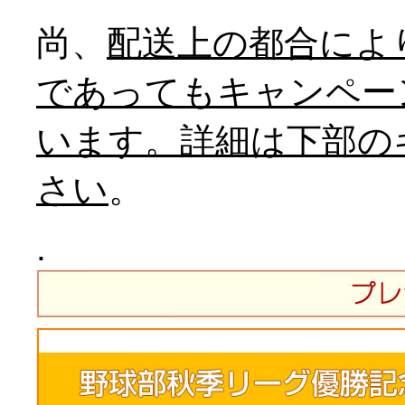
尚、
配送上の都合により
であってもキャンペー
います。詳細は下部の
さい
。
.