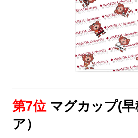
第7位
マグカップ(早
ア）