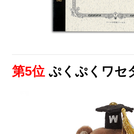
第5位
ぷくぷくワセ